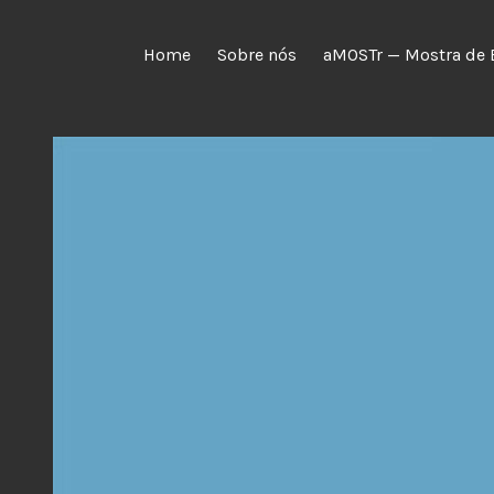
Skip
to
Home
Sobre nós
aMOSTr — Mostra de 
content