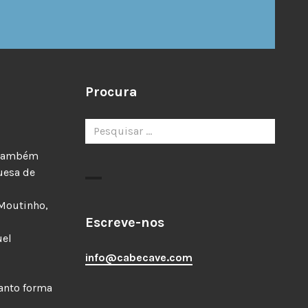
Procura
Pesquisar
por:
e também
uesa de
 Moutinho,
Escreve-nos
uel
info@cabecave.com
uanto forma