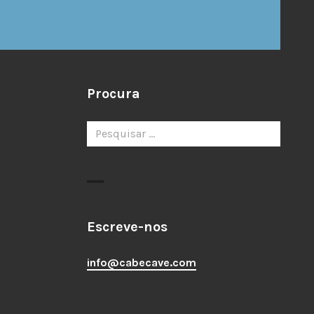
Procura
Pesquisar
por:
Escreve-nos
info@cabecave.com