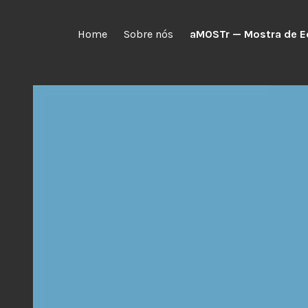
Skip
to
Home
Sobre nós
aMOSTr — Mostra de E
content