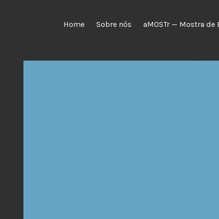
Skip
to
Home
Sobre nós
aMOSTr — Mostra de 
content