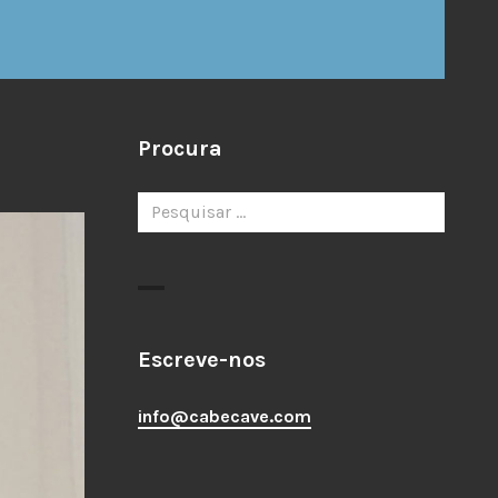
Procura
Pesquisar
por:
Escreve-nos
info@cabecave.com