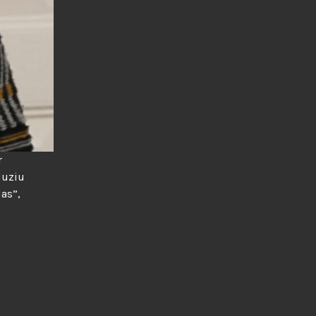
r
duziu
das”,